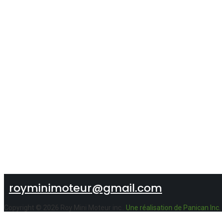
418-887-3653
Tél.
royminimoteur@gmail.com
Copyright © 2026 Roy Mini Moteur inc..
Une réalisation de Panican Inc.