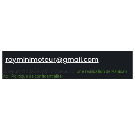
418-887-3653
Tél.
royminimoteur@gmail.com
Copyright © 2026 Roy Mini Moteur inc..
Une réalisation de Panican
Inc.
|
Politique de confidentialité
Roy Mini-Moteur Inc
9154, rte 279
Saint-Charles-de-Bellechasse, Qc
G0R 2T0
Lundi -mercredi
08:00 AM - 05:30 PM