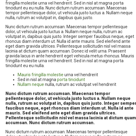
fringilla molestie urna vel hendrerit. Sed in nisl at magna porta
tincidunt eu eu nulla. Nunc dictum rutrum accumsan. Maecenas
tempor pellentesque dolor, ut vehicula justo luctus a. Nullam neque
nulla, rutrum ac volutpat in, dapibus quis justo.
Nunc dictum rutrum accumsan. Maecenas tempor pellentesque
dolor, ut vehicula justo luctus a. Nullam neque nulla, rutrum ac
volutpat in, dapibus quis justo. Integer semper faucibus neque, eget
rhoncus diam interdum ut. Nulla id ante mauris. Sed eleifend ante
eget diam gravida ultrices. Pellentesque sollicitudin nisl vel massa
lacinia at dictum quam accumsan. Donec id velit urna. Praesent
gravida lacus in ante hendrerit eget vehicula metus rhoncus. Mauris
fringilla molestie urna vel hendrerit. Sed in nisl at magna porta
tincidunt eu eu nulla.
Mauris fringilla molestie
urna vel hendrerit
Sed in nisl at magna
porta tincidunt
Nullam neque
nulla, rutrum ac volutpat vel hendrerit
Nunc dictum rutrum accumsan. Maecenas tempor
pellentesque dolor, ut vehicula justo luctus a. Nullam neque
nulla, rutrum ac volutpat in, dapibus quis justo. Integer sempe
faucibus neque, eget rhoncus diam interdum ut. Nulla id ante
mauris. Sed eleifend ante eget diam gravida ultrices.
Pellentesque sollicitudin nisl vel massa lacinia at dictum quam
accumsan. Nunc dictum rutrum accumsan.
Nunc dictum rutrum accumsan. Maecenas tempor pellentesque